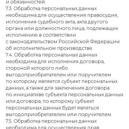
и обязанностей.
Всё самое важное из мира
7.3. Обработка персональных данных
понимающей психотерапии:
необходима для осуществления правосудия,
практика консультирования в
исполнения судебного акта, акта другого
ППТ, базовая теория простыми
органа или должностного лица, подлежащих
словами, все события и новости
из мира ППТ, живое общение с
исполнению в соответствии
коллегами.
с законодательством Российской Федерации
об исполнительном производстве.
7.4. Обработка персональных данных
необходима для исполнения договора,
Подписаться
стороной которого либо
выгодоприобретателем или поручителем
по которому является субъект персональных
данных, а также для заключения договора
по инициативе субъекта персональных данных
или договора, по которому субъект
персональных данных будет являться
выгодоприобретателем или поручителем.
7.5. Обработка персональных данных
необходима для осуществления прав