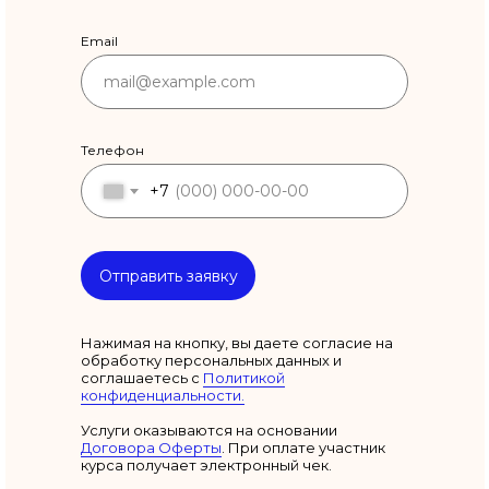
Приглашаем вас
Email
подписаться на канал
Института
Всё самое важное из мира
понимающей психотерапии:
Телефон
практика консультирования в
ППТ, базовая теория простыми
+7
словами, все события и новости
из мира ППТ, живое общение с
коллегами.
Отправить заявку
Подписаться
Нажимая на кнопку, вы даете согласие на
обработку персональных данных и
соглашаетесь c
Политикой
конфиденциальности.
Услуги оказываются на основании
Договора Оферты
. При оплате участник
курса получает электронный чек.