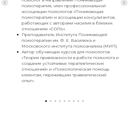
психолог в направлении Понимающая
Всё самое важное из мира
психотерапия, член профессиональной
понимающей психотерапии:
ассоциации психологов «Понимающая
практика консультирования в
психотерапия» и ассоциации консультантов,
ППТ, базовая теория простыми
работающих с авторами насилия в близких
словами, все события и новости
отношениях «СОЛЬ».
из мира ППТ, живое общение с
Преподаватель Института Понимающей
коллегами.
психотерапии им. Ф. Е. Василюка и
Московского института психоанализа (МИП).
Автор обучающих курсов для психологов
«Теория привязанности в работе психолога и
Подписаться
создание устойчивых терапевтических
отношений» и «Психологическая помощь
клиентам, пережившим травматический
опыт».